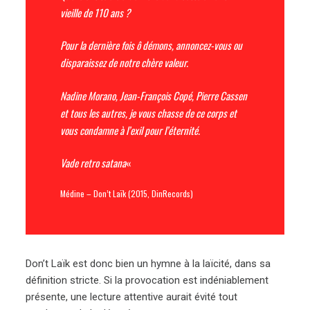
vieille de 110 ans ?
Pour la dernière fois ô démons, annoncez-vous ou
disparaissez de notre chère valeur.
Nadine Morano, Jean-François Copé, Pierre Cassen
et tous les autres, je vous chasse de ce corps et
vous condamne à l’exil pour l’éternité.
Vade retro satana
«
Médine – Don’t Laïk (2015, DinRecords)
Don’t Laïk est donc bien un hymne à la laïcité, dans sa
définition stricte. Si la provocation est indéniablement
présente, une lecture attentive aurait évité tout