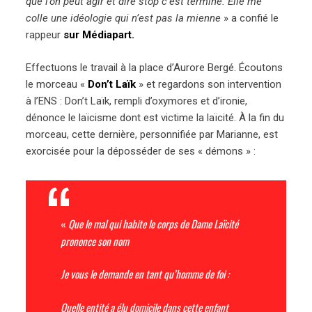
que l’on peut agir et dire stop c’est terminé. Elle me
colle une idéologie qui n’est pas la mienne
» a confié le
rappeur
sur Médiapart.
Effectuons le travail à la place d’Aurore Bergé. Écoutons
le morceau «
Don’t Laïk
» et regardons son intervention
à l’ENS : Don’t Laïk, rempli d’oxymores et d’ironie,
dénonce le laïcisme dont est victime la laïcité. À la fin du
morceau, cette dernière, personnifiée par Marianne, est
exorcisée pour la déposséder de ses « démons » :
«
Que le mal qui habite le corps de Dame Laïcité
prononce son nom
Je vous le demande en tant qu’homme de foi :
Quelle entité a élu domicile dans cette enfant