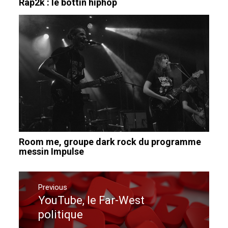
Rap2k : le bottin hiphop
Room me, groupe dark rock du programme
messin Impulse
Navigation
de
Previous
YouTube, le Far-West
Previous
l’article
post:
politique