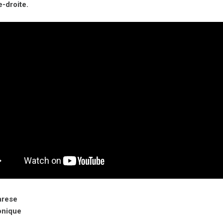
-droite.
arese
onique