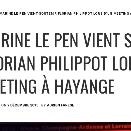
MARINE LE PEN VIENT SOUTENIR FLORIAN PHILIPPOT LORS D’UN MEETING 
RINE LE PEN VIENT 
ORIAN PHILIPPOT LO
ETING À HAYANGE
D ON
9 DÉCEMBRE 2015
BY
ADRIEN FARESE