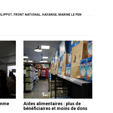
ILIPPOT
,
FRONT NATIONAL
,
HAYANGE
,
MARINE LE PEN
omme
Aides alimentaires : plus de
j
bénéficiaires et moins de dons