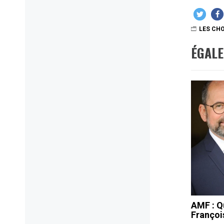
LES CHO
ÉGAL
AMF : Q
Françoi