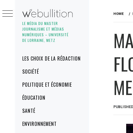
Skip
to
HOME
content
LE MÉDIA DU MASTER
JOURNALISME ET MÉDIAS
MA
NUMÉRIQUES – UNIVERSITÉ
DE LORRAINE, METZ
FL
Primary
LES CHOIX DE LA RÉDACTION
Menu
SOCIÉTÉ
ME
POLITIQUE ET ÉCONOMIE
ÉDUCATION
PUBLISHE
SANTÉ
ENVIRONNEMENT