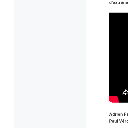
d’extrême
Adrien F
Paul Vér