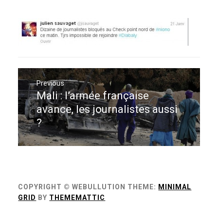
Navigation
de
Previous
Mali : l’armée française
Previous
l’article
post:
avance, les journalistes aussi
?
COPYRIGHT © WEBULLUTION
THEME:
MINIMAL
GRID
BY
THEMEMATTIC