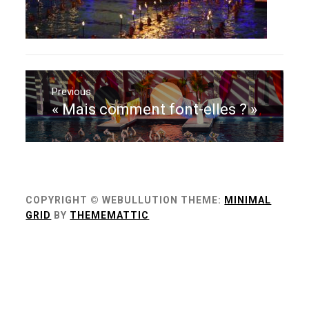
Navigation
de
Previous
« Mais comment font-elles ? »
Previous
l’article
post:
COPYRIGHT © WEBULLUTION
THEME:
MINIMAL
GRID
BY
THEMEMATTIC