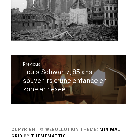
Navigation
de
Previous
Louis Schwartz, 85 ans :
Previous
l’article
post:
souvenirs d’une enfance en
zone annexée
COPYRIGHT © WEBULLUTION
THEME:
MINIMAL
GRID
BY
THEMEMATTIC