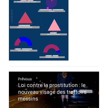
Navigation
de
Previous
Loi contre la prostitution : le
Previous
l’article
post:
nouveau visage des trottoirs
messins