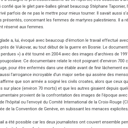
si confié que le gilet pare-balles gênait beaucoup Stéphane Taponier,
arrivé parfois de ne pas le mettre pour mieux tourner. Il savait auss
s présentés, concernant les femmes de martyres palestiniens. Il a ré
nt réservé aux femmes.
glade a, lui, évoqué avec beaucoup d’émotion le travail effectué av
près de Vukovar, au tout début de la guerre en Bosnie. Le documentai
erdues ») a été tourné en 2004 avec des images d’archives de 1991, c
 yougoslave. Ce documentaire relate le récit poignant d’environ 700 civ
fuge, pour être enfermés dans une étable avant de finir lâchement 
aussi l’arrogance incroyable d’un major serbe qui assène des mens
l affirme que son armée a soigné les civils croates, alors que ceux qui
s sur place (environ 70 morts) et que les autres gisaient depuis que
umentaire provient de la confrontation des images de l’époque av
 de l’hôpital ou l’envoyé du Comité International de la Croix-Rouge (C
sée de la Convention de Genève, en subissant les menaces explicites
vail a été possible car les deux journalistes ont couvert ensemble pe