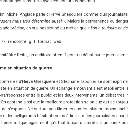
onstruit des liens forts avec les acteurs concernés.
film, Michel Anglade parle d’Hervé Ghesquière comme d’un journalist
prudent mais très déterminé aussi ».
Malgré la permanence du danger 
glade précise, en vrai passionné du
métier, que
« l’on a toujours envie
hitéâtre Reitel, un auditoire attentif pour un débat sur le journalism
sme en situation de guerre
confrères d’Hervé Ghesquière et Stéphane Taponier se sont exprimés 
iste en situation de guerre. Un échange émouvant s’est établi entre le p
ns/réponses entre le public et les deux intervenants, un débat très i
 On apprend ainsi que la meilleure protection selon eux est de toujo
r de s’exposer. Ne surtout pas filmer en caméra plus ou moins cachée
 et les belligérants hésitent moins à tirer sur des journalistes quand 
Lenoir indique également qu’il faut toujours s’arrêter à un check point