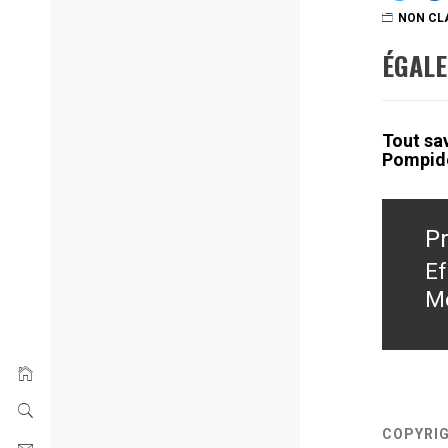
NON CL
ÉGAL
Tout sav
Pompid
Navig
de
P
l’artic
Ef
Pr
Me
po
COPYRI