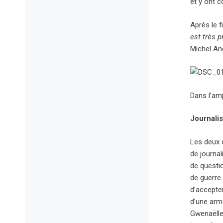
et y ont c
Après le 
est très 
Michel An
Dans l’amp
Journali
Les deux 
de journal
de questio
de guerre.
d’accepte
d’une arme
Gwenaëlle 