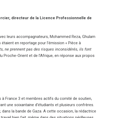
rcier, directeur de la Licence Professionnelle de
és avec leurs accompagnateurs, Mohammed Reza, Ghulam
ls étaient en reportage pour l’émission « Pièce à
ts, ne prennent pas des risques inconsidérés, ils font
 du Proche-Orient et de l’Afrique, en réponse aux propos
tes à France 3 et membres actifs du comité de soutien,
ant une soixantaine d’étudiants et plusieurs confrères.
 dans la bande de Gaza. A cette occasion, la rédactrice
travail bien fait, même dans des situations périlleuses.