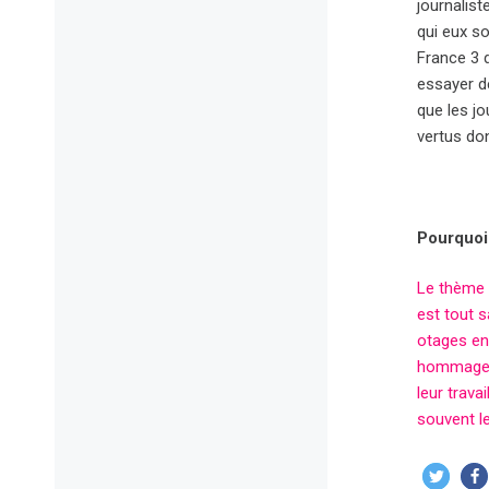
journalist
qui eux so
France 3 
essayer de
que les jo
vertus don
Pourquoi
Le thème 
est tout s
otages en
hommage à 
leur trava
souvent l