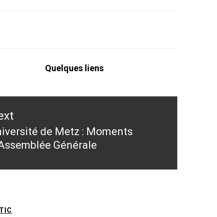
Quelques liens
ext
iversité de Metz : Moments
ext
Assemblée Générale
st:
TIC