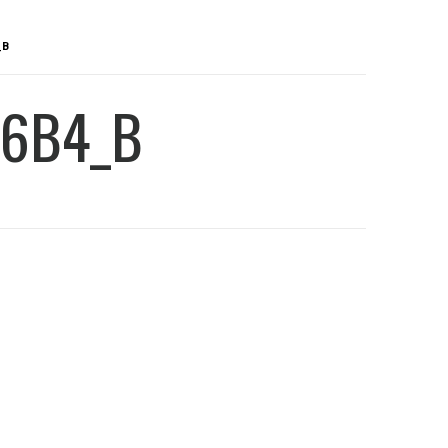
_B
D6B4_B