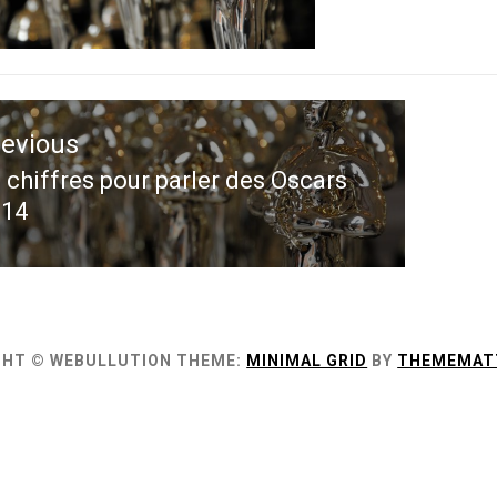
ation
revious
le
 chiffres pour parler des Oscars
evious
014
st:
GHT © WEBULLUTION
THEME:
MINIMAL GRID
BY
THEMEMAT