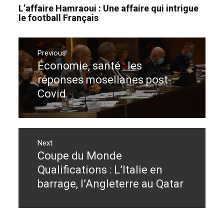
L’affaire Hamraoui : Une affaire qui intrigue
le football Français
Navigation
de
Previous
Économie, santé : les
Previous
l’article
post:
réponses mosellanes post-
Covid
Next
Coupe du Monde
Next
post:
Qualifications : L’Italie en
barrage, l’Angleterre au Qatar