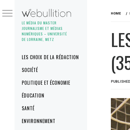
Skip
to
HOME
content
LE MÉDIA DU MASTER
JOURNALISME ET MÉDIAS
LE
NUMÉRIQUES – UNIVERSITÉ
DE LORRAINE, METZ
(3
Primary
LES CHOIX DE LA RÉDACTION
Menu
SOCIÉTÉ
POLITIQUE ET ÉCONOMIE
PUBLISHE
ÉDUCATION
SANTÉ
ENVIRONNEMENT