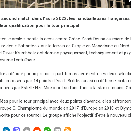
N
 second match dans l’Euro 2022, les handballeuses françaises 
leur qualification pour le tour principal.
utes le smile » confie la demi-centre Grâce Zaadi Deuna au micro de 
oire des « Battantes » sur le terrain de Skopje en Macédoine du Nord.
d’Olivier Krumbholz ont dominé physiquement, techniquement et psy
ésume l’entraîneur.
tre a débuté par un premier quart-temps serré entre les deux sélecti
ite imposées par 14 points d’écart. Solides aussi en défense, notam
menées par Estelle Nze Minko ont su faire face à la star roumaine Cr
fiées pour le tour principal avec deux points d’avance, elles affronte
groupe C. Championne du monde en 2017, d’Europe en 2018 et Olympiq
orite pour ce tournoi. Le groupe affiche l’objectif d’être à nouveau