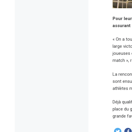
Pour leur
assurant 
« On a to
large vict
joueuses 
match », r
La rencon
sont ensu
athlètes 
Déjà quali
place du 
grande fav