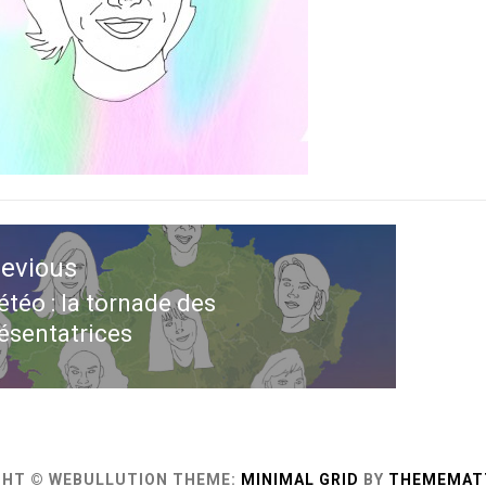
ation
revious
le
téo : la tornade des
evious
ésentatrices
st:
GHT © WEBULLUTION
THEME:
MINIMAL GRID
BY
THEMEMAT