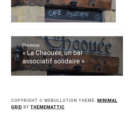
Navigation
de
Previous
« La Chaouée, un bar
Previous
l’article
post:
associatif solidaire »
COPYRIGHT © WEBULLUTION
THEME:
MINIMAL
GRID
BY
THEMEMATTIC