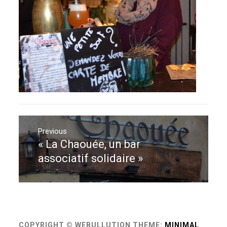
Navigation
de
Previous
« La Chaouée, un bar
Previous
l’article
post:
associatif solidaire »
COPYRIGHT © WEBULLUTION
THEME:
MINIMAL