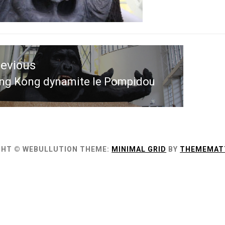
ation
revious
le
ng Kong dynamite le Pompidou
evious
st:
GHT © WEBULLUTION
THEME:
MINIMAL GRID
BY
THEMEMAT