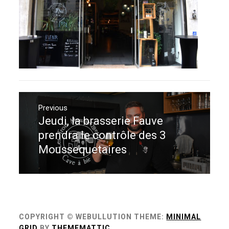
Navigation
de
Previous
Jeudi, la brasserie Fauve
Previous
l’article
post:
prendra le contrôle des 3
Moussequetaires
COPYRIGHT © WEBULLUTION
THEME:
MINIMAL
GRID
BY
THEMEMATTIC