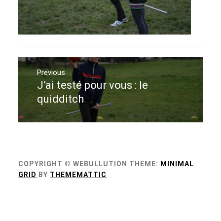
Navigation
de
Previous
J’ai testé pour vous : le
Previous
l’article
post:
quidditch
COPYRIGHT © WEBULLUTION
THEME:
MINIMAL
GRID
BY
THEMEMATTIC