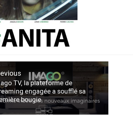
ation
revious
le
ago TV, la plateforme de
evious
reaming engagée a soufflé sa
st:
emière bougie