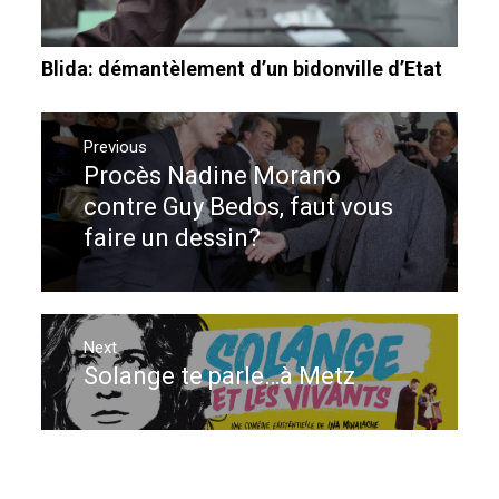
Blida: démantèlement d’un bidonville d’Etat
Navigation
de
Previous
Procès Nadine Morano
Previous
l’article
post:
contre Guy Bedos, faut vous
faire un dessin?
Next
Solange te parle…à Metz
Next
post: