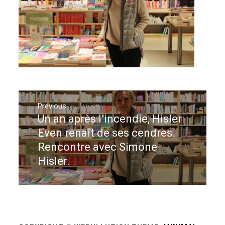
Navigation
de
Previous
Un an après l’incendie, Hisler
Previous
l’article
post:
Even renaît de ses cendres.
Rencontre avec Simone
Hisler.