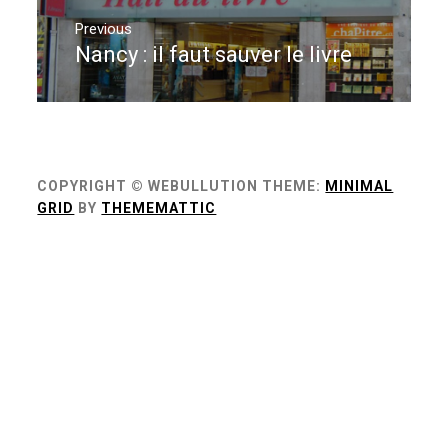
Navigation
de
Previous
Nancy : il faut sauver le livre
Previous
l’article
post:
COPYRIGHT © WEBULLUTION
THEME:
MINIMAL
GRID
BY
THEMEMATTIC