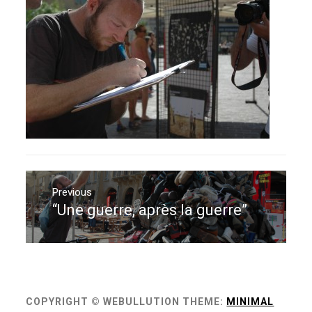
Navigation
de
Previous
“Une guerre, après la guerre”
Previous
l’article
post:
COPYRIGHT © WEBULLUTION
THEME:
MINIMAL