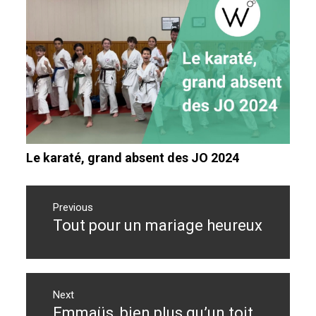
Le karaté, grand absent des JO 2024
Navigation
de
Previous
Tout pour un mariage heureux
Previous
l’article
post:
Next
Emmaüs, bien plus qu’un toit
Next