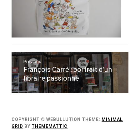
Navigation
de
Previous
François Carré : portrait d’un
Previous
l’article
post:
libraire passionné
COPYRIGHT © WEBULLUTION
THEME:
MINIMAL
GRID
BY
THEMEMATTIC