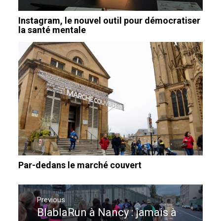
Instagram, le nouvel outil pour démocratiser
la santé mentale
Par-dedans le marché couvert
Navigation
de
Previous
BlablaRun à Nancy : jamais à
Previous
l’article