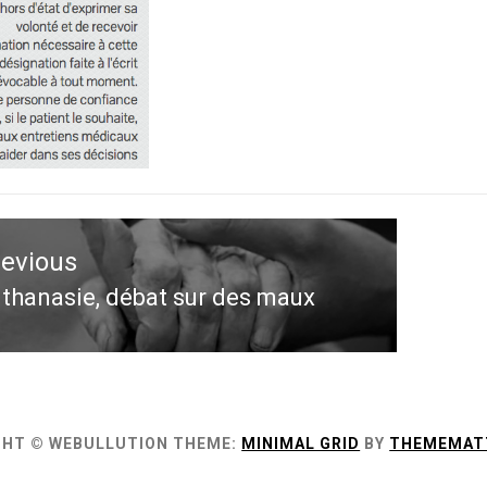
ation
revious
le
thanasie, débat sur des maux
evious
st:
GHT © WEBULLUTION
THEME:
MINIMAL GRID
BY
THEMEMAT