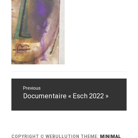
Navigation
de
Previous
Documentaire « Esch 2022 »
Previous
l’article
post:
COPYRIGHT © WEBULLUTION
THEME:
MINIMAL