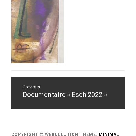
Navigation
de
Previous
Documentaire « Esch 2022 »
Previous
l’article
post:
COPYRIGHT © WEBULLUTION
THEME:
MINIMAL