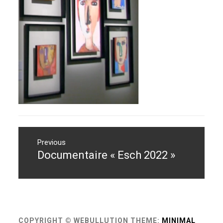
Navigation
de
Previous
Documentaire « Esch 2022 »
Previous
l’article
post:
COPYRIGHT © WEBULLUTION
THEME:
MINIMAL