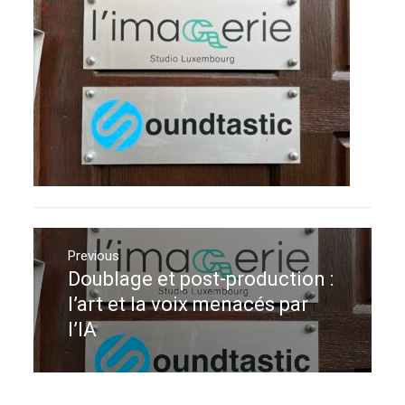
Navigation
de
Previous
Doublage et post-production :
Previous
l’article
post:
l’art et la voix menacés par
l’IA