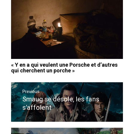
« Y en a qui veulent une Porsche et d’autres
qui cherchent un porche »
Navigation
de
Previous
Smaug se désole, les fans
Previous
l’article
post:
s’affolent