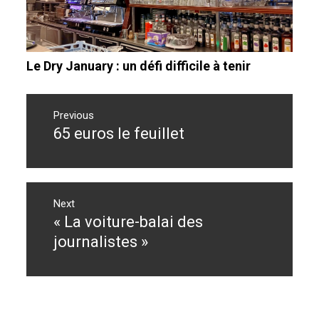
Le Dry January : un défi difficile à tenir
Navigation
de
Previous
65 euros le feuillet
Previous
l’article
post:
Next
« La voiture-balai des
Next
post:
journalistes »