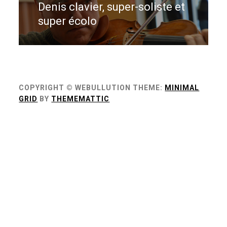
Denis clavier, super-soliste et
Previous
l’article
post:
super écolo
COPYRIGHT © WEBULLUTION
THEME:
MINIMAL
GRID
BY
THEMEMATTIC