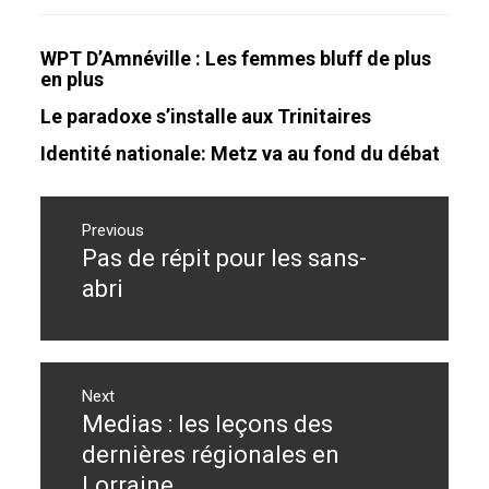
WPT D’Amnéville : Les femmes bluff de plus
en plus
Le paradoxe s’installe aux Trinitaires
Identité nationale: Metz va au fond du débat
Navigation
de
Previous
Pas de répit pour les sans-
Previous
l’article
post:
abri
Next
Medias : les leçons des
Next
post:
dernières régionales en
Lorraine.