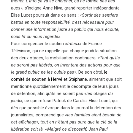
métier. L’info ça va se chercher, ça ne tombe pas des
nues»
, s’indigne Anne Niva, grand reporter indépendante.
Elise Lucet poursuit dans ce sens :
«Sortir des sentiers
battus en toute responsabilité, c’est nécessaire pour
donner une information juste au public qui nous écoute,
nous lit ou nous regarde»
.
Pour compenser le soutien
«frileux»
de France
Télévision, qui ne rappelle que chaque jeudi la situation
des deux otages, la mobilisation continuera.
«Tant qu’ils
ne seront pas libérés, on inventera des actions pour que
le grand public ne les oublie pas»
. De son côté,
le
comité de soutien à Hervé et Stéphane
, aimerait que soit
mentionné quotidiennement le décompte de leurs jours
de détention, afin qu’ils ne soient pas
«les otages du
jeudi»
, ce que refuse Patrick de Carolis. Elise Lucet, qui
dès que possible évoque dans le journal la détention des
journalistes, comprend que
«les familles aient besoin de
cet affichage», tout en n’étant pas sure que la clé de la
libération soit là. «Malgré ce dispositif, Jean Paul