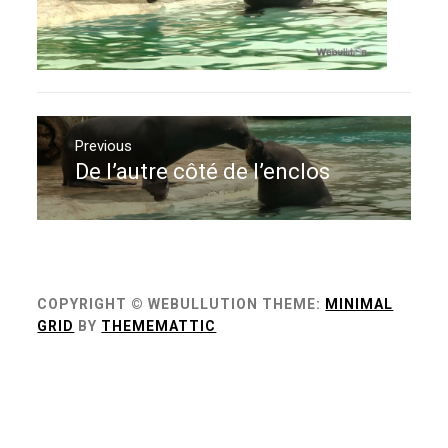
Navigation
de
Previous
De l’autre côté de l’enclos
Previous
l’article
post:
COPYRIGHT © WEBULLUTION
THEME:
MINIMAL
GRID
BY
THEMEMATTIC