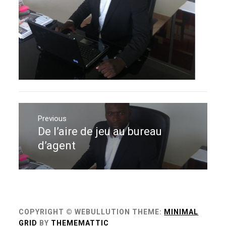
Navigation
de
Previous
De l’aire de jeu au bureau
Previous
l’article
post:
d’agent
COPYRIGHT © WEBULLUTION
THEME:
MINIMAL
GRID
BY
THEMEMATTIC