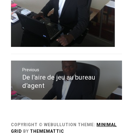
Navigation
de
Previous
De l’aire de jeu au bureau
Previous
l’article
post:
d’agent
COPYRIGHT © WEBULLUTION
THEME:
MINIMAL
GRID
BY
THEMEMATTIC