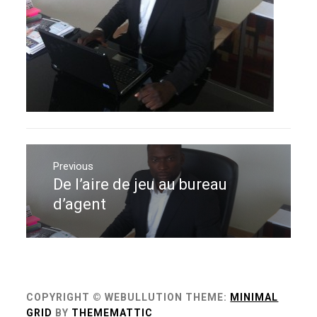
Navigation
de
Previous
De l’aire de jeu au bureau
Previous
l’article
post:
d’agent
COPYRIGHT © WEBULLUTION
THEME:
MINIMAL
GRID
BY
THEMEMATTIC