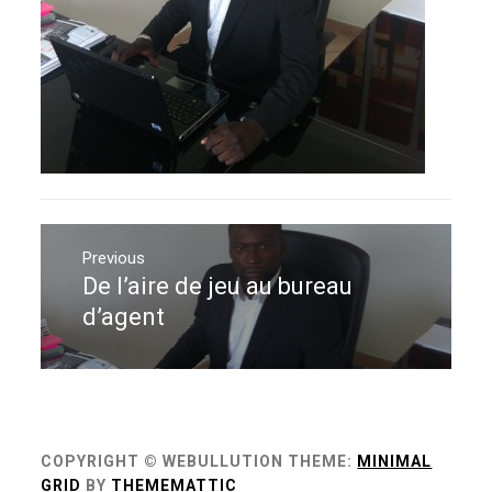
Navigation
de
Previous
De l’aire de jeu au bureau
Previous
l’article
post:
d’agent
COPYRIGHT © WEBULLUTION
THEME:
MINIMAL
GRID
BY
THEMEMATTIC