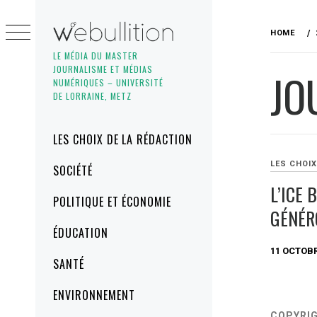
Skip
to
HOME
content
LE MÉDIA DU MASTER
JOURNALISME ET MÉDIAS
JO
NUMÉRIQUES – UNIVERSITÉ
DE LORRAINE, METZ
Primary
LES CHOIX DE LA RÉDACTION
Menu
LES CHOIX
SOCIÉTÉ
L’ICE 
POLITIQUE ET ÉCONOMIE
GÉNÉR
ÉDUCATION
11 OCTOBR
SANTÉ
ENVIRONNEMENT
COPYRI