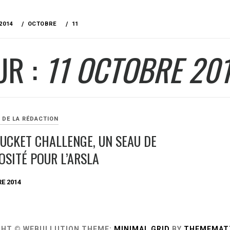
2014
OCTOBRE
11
UR :
11 OCTOBRE 20
 DE LA RÉDACTION
BUCKET CHALLENGE, UN SEAU DE
OSITÉ POUR L’ARSLA
E 2014
GHT © WEBULLUTION
THEME:
MINIMAL GRID
BY
THEMEMAT