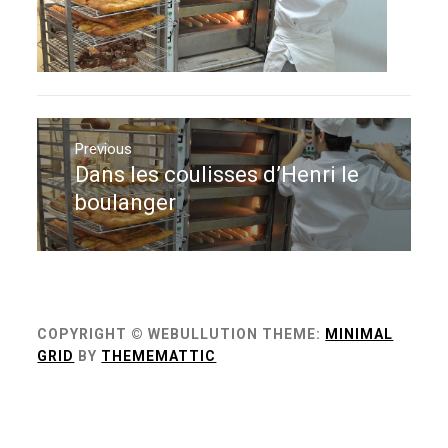
Navigation
de
Previous
Dans les coulisses d’Henri le
Previous
l’article
post:
boulanger
COPYRIGHT © WEBULLUTION
THEME:
MINIMAL
GRID
BY
THEMEMATTIC