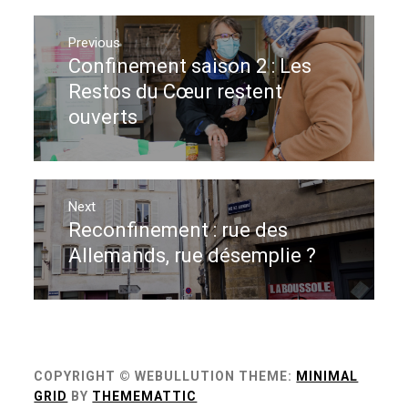
Navigation
de
Previous
Confinement saison 2 : Les
Previous
l’article
post:
Restos du Cœur restent
ouverts
Next
Reconfinement : rue des
Next
post:
Allemands, rue désemplie ?
COPYRIGHT © WEBULLUTION
THEME:
MINIMAL
GRID
BY
THEMEMATTIC