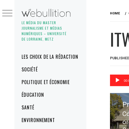
Skip
to
HOME
content
LE MÉDIA DU MASTER
JOURNALISME ET MÉDIAS
IT
NUMÉRIQUES – UNIVERSITÉ
DE LORRAINE, METZ
Primary
LES CHOIX DE LA RÉDACTION
PUBLISHE
Menu
SOCIÉTÉ
Lecteur
POLITIQUE ET ÉCONOMIE
00:
audio
Navig
ÉDUCATION
de
P
SANTÉ
l’artic
Co
Pr
ENVIRONNEMENT
or
po