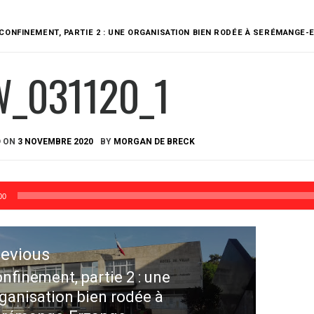
CONFINEMENT, PARTIE 2 : UNE ORGANISATION BIEN RODÉE À SERÉMANGE
W_031120_1
D ON
3 NOVEMBRE 2020
BY
MORGAN DE BRECK
00
ation
revious
le
nfinement, partie 2 : une
evious
ganisation bien rodée à
st: