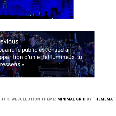
ation
revious
le
Quand le public est chaud à
evious
apparition d’un effet lumineux, tu
st:
 ressens »
GHT © WEBULLUTION
THEME:
MINIMAL GRID
BY
THEMEMAT