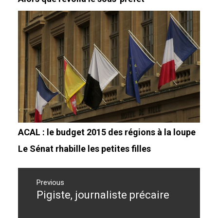
ACAL : le budget 2015 des régions à la loupe
Le Sénat rhabille les petites filles
Navigation
de
Previous
Pigiste, journaliste précaire
Previous
l’article
post: