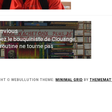
ation
revious
le
ez le bouquiniste de Clouange,
evious
 routine ne tourne pas
st:
GHT © WEBULLUTION
THEME:
MINIMAL GRID
BY
THEMEMAT