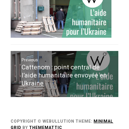
Navigation
de
Previous
Cattenom : point central de
Previous
l’article
post:
l’aide humanitaire envoyée en
Ukraine
COPYRIGHT © WEBULLUTION
THEME:
MINIMAL
GRID
BY
THEMEMATTIC