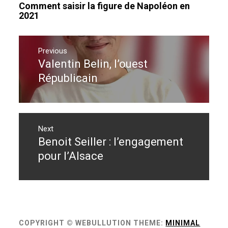
Comment saisir la figure de Napoléon en
2021
Navigation
de
Previous
Valentin Belin, l’ouest
Previous
l’article
post:
Républicain
Next
Benoit Seiller : l’engagement
Next
post:
pour l’Alsace
COPYRIGHT © WEBULLUTION
THEME:
MINIMAL