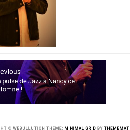
ation
revious
le
 pulse de Jazz à Nancy cet
evious
tomne !
st:
GHT © WEBULLUTION
THEME:
MINIMAL GRID
BY
THEMEMAT