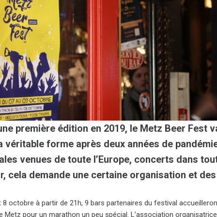
ne première édition en 2019, le Metz Beer Fest v
a véritable forme après deux années de pandémie
ales venues de toute l’Europe, concerts dans toute
r, cela demande une certaine organisation et de
t 8 octobre à partir de 21h, 9 bars partenaires du festival accueiller
de Metz pour un marathon un peu spécial. L’association organisatric