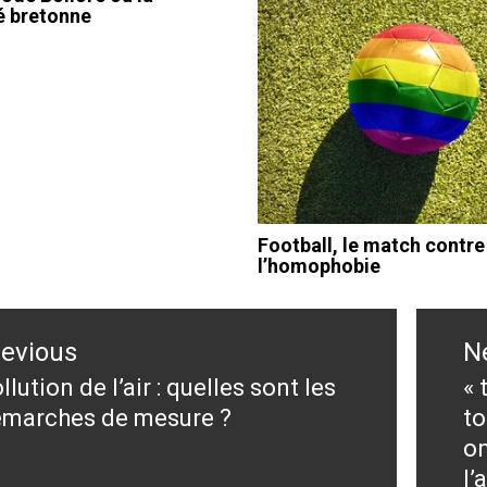
té bretonne
Football, le match contre
l’homophobie
ation
revious
N
le
llution de l’air : quelles sont les
« 
evious
N
marches de mesure ?
to
st:
po
on
l’