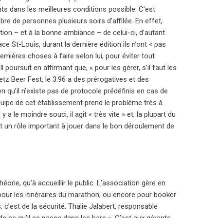
nts dans les meilleures conditions possible. C’est
e de personnes plusieurs soirs d’affilée. En effet,
stion – et à la bonne ambiance – de celui-ci, d’autant
e St-Louis, durant la dernière édition ils n’ont « pas
emières choses à faire selon lui, pour éviter tout
 poursuit en affirmant que, « pour les gérer, s’il faut les
Metz Beer Fest, le 3.96 a des prérogatives et des
n qu’il n’existe pas de protocole prédéfinis en cas de
uipe de cet établissement prend le problème très à
 y a le moindre souci, il agit « très vite » et, la plupart du
ent un rôle important à jouer dans le bon déroulement de
éorie, qu’à accueillir le public. L’association gère en
s, pour les itinéraires du marathon, ou encore pour booker
 c’est de la sécurité. Thalie Jalabert, responsable