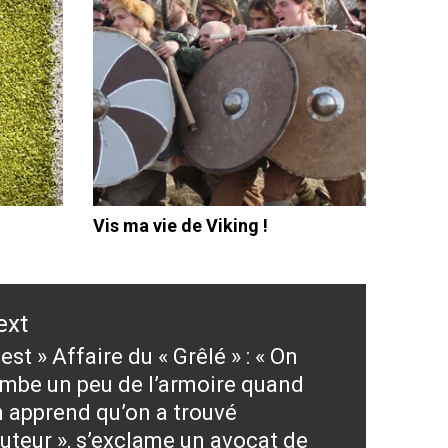
Vis ma vie de Viking !
ext
test » Affaire du « Grêlé » : « On
ext
mbe un peu de l’armoire quand
st:
 apprend qu’on a trouvé
auteur », s’exclame un avocat de