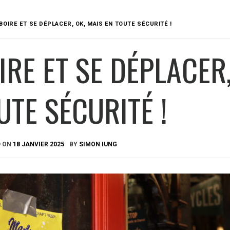
BOIRE ET SE DÉPLACER, OK, MAIS EN TOUTE SÉCURITÉ !
IRE ET SE DÉPLACER,
UTE SÉCURITÉ !
D ON
18 JANVIER 2025
BY
SIMON IUNG