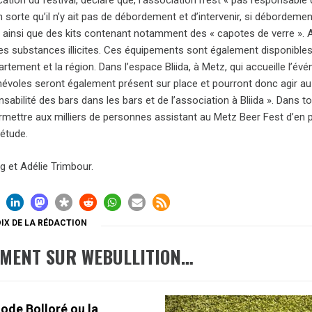
ion du festival, déclare que, l’association n’est « pas responsable d
n sorte qu’il n’y ait pas de débordement et d’intervenir, si débordemen
 ainsi que des kits contenant notamment des « capotes de verre ». Ains
 substances illicites. Ces équipements sont également disponibles s
artement et la région. Dans l’espace Bliida, à Metz, qui accueille l’é
névoles seront également présent sur place et pourront donc agir au 
nsabilité des bars dans les bars et de l’association à Bliida ». Dans 
rmettre aux milliers de personnes assistant au Metz Beer Fest d’en p
iétude.
g et Adélie Trimbour.
IX DE LA RÉDACTION
EMENT SUR WEBULLITION…
ode Bolloré ou la