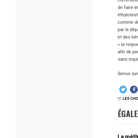
communicat
de faire e
éthylotest
comme des
par le dép
et des bé
« la respo
afin de pe
sans inqu
Simon Iun
LES CHO
ÉGAL
La méth