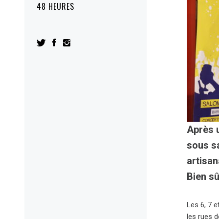
48 HEURES
Après u
sous s
artisan
Bien sû
Les 6, 7 e
les rues 