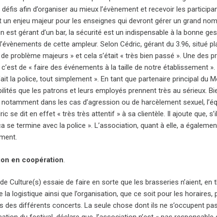
éfis afin d’organiser au mieux l’évènement et recevoir les participa
 un enjeu majeur pour les enseignes qui devront gérer un grand nombr
on est gérant d’un bar, la sécurité est un indispensable à la bonne ge
d’évènements de cette ampleur. Selon Cédric, gérant du 3.96, situé plac
de problème majeurs » et cela s’était « très bien passé ». Une des pr
c’est de « faire des événements à la taille de notre établissement ». Il
fait la police, tout simplement ». En tant que partenaire principal du 
lités que les patrons et leurs employés prennent très au sérieux. Bie
 notamment dans les cas d’agression ou de harcèlement sexuel, l’éq
c se dit en effet « très très attentif » à sa clientèle. Il ajoute que, s’il
a se termine avec la police ». L’association, quant à elle, a égalem
ment.
ion en coopération
.
e Culture(s) essaie de faire en sorte que les brasseries n’aient, en th
e la logistique ainsi que l’organisation, que ce soit pour les horaire
es des différents concerts. La seule chose dont ils ne s’occupent pas,