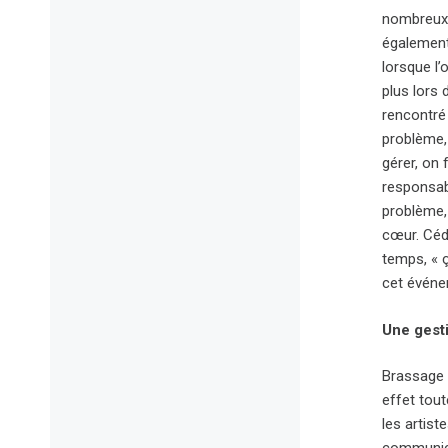
nombreux d
également
lorsque l’
plus lors 
rencontré 
problème, 
gérer, on 
responsabi
problème,
cœur. Cédri
temps, « ç
cet événe
Une gest
Brassage d
effet tout
les artist