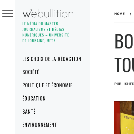
Skip
to
HOME
content
LE MÉDIA DU MASTER
JOURNALISME ET MÉDIAS
BO
NUMÉRIQUES – UNIVERSITÉ
DE LORRAINE, METZ
TO
Primary
LES CHOIX DE LA RÉDACTION
Menu
SOCIÉTÉ
POLITIQUE ET ÉCONOMIE
PUBLISHE
ÉDUCATION
SANTÉ
ENVIRONNEMENT