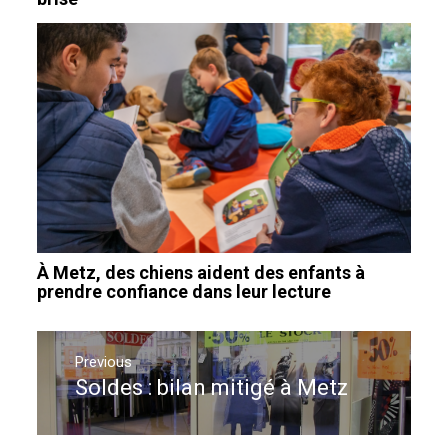
À Metz, des chiens aident des enfants à
prendre confiance dans leur lecture
Navigation
de
Previous
Soldes : bilan mitigé à Metz
Previous
l’article
post: